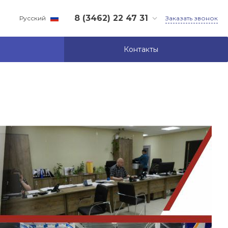
8 (3462) 22 47 31
Заказать звонок
Русский
8 (3462) 22 47 31
Контакты
г. Елабуга, Республика
Татарстан, г. Елабуга,
проспект Нефтяников,
дом 1
info@sibtruck.com
8 (3462) 206 906
г. Сургут, ХМАО — Югра,
город Сургут, улица
Индустриальная, дом 32
shop@sibtruck.com